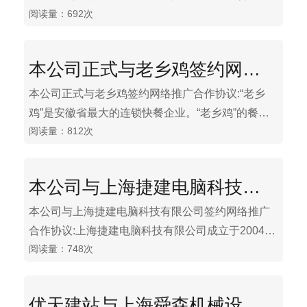
阅读量：692次
化、推广的集团公司，与匹兹堡大学、芝加哥大
学、哈佛医学院、上海交大、中国医学科学院、郑
州大学等研究机构合作，专注于肿瘤生物治疗、再
本公司正式与老乡鸡签约网络推广合作协议
生医学、抗衰老医学、生命银行、健康管理等业务
的开发与推广，拥有多项核心技术，包括干细胞技
本公司正式与老乡鸡签约网络推广合作协议:“老乡
术，免疫细胞技术，基因工程技术，组织冻存技术
鸡”是安徽省最大的连锁快餐企业。“老乡鸡”的餐厅
等，其研发团队与运营团队均具有多年经验，力图
阅读量：812次
设计融合了时尚的元素，每天都有数以万计的年轻
打造一流的生物医疗产业的服务与转化平台，推动
人进店消费。“老乡鸡”拥有4000人的企业团队，进
健康产业发展，为改善人类健康不断开拓进取。
入新的发展阶段，她将怀着“赶超洋快餐，实现中国
本公司与上海捷建电脑科技有限公司签约网络推广合作协议
梦”的美好愿景，继续秉承“质量就是生命，产品就是
人品”的理念，走自己独特的发展模式，让“老乡
本公司与上海捷建电脑科技有限公司签约网络推广
鸡”走出安徽，飞向全国。
合作协议:上海捷建电脑科技有限公司成立于2004
阅读量：748次
年，主要从事联通公司的全业务经销及企业IT外包
服务等。公司以“务实、沟通、共赢、创新”的企业文
化在激烈的市场竞争中显示出强大的生命力。
优天建站与上海舜森机械设备有限公司签署网络推广合作协议