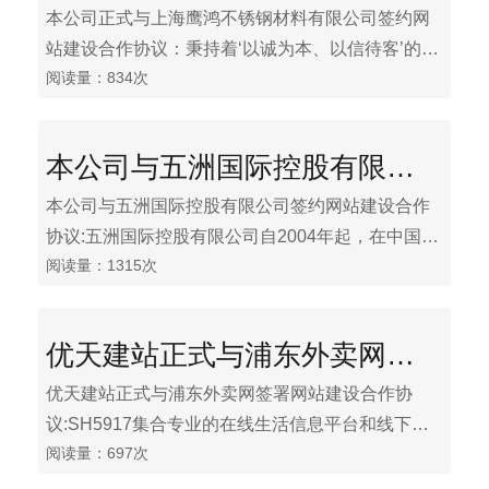
本公司正式与上海鹰鸿不锈钢材料有限公司签约网
站建设合作协议：秉持着‘以诚为本、以信待客’的公
阅读量：834次
司宗旨，多年来，鹰鸿人努力奋斗，开拓进取，成
功实现了产品品牌化、经营诚信化、目标国际化的
理念，并在不锈刚行业内诠释了一个属于自己的全
本公司与五洲国际控股有限公司签约网站建设合作协议
新概念。 “
本公司与五洲国际控股有限公司签约网站建设合作
协议:五洲国际控股有限公司自2004年起，在中国无
阅读量：1315次
锡开始开发运营商贸物流产业园和城市综合体项
目，是中国领先的智慧商贸物流平台开发和运营
商。2013年，五洲国际控股有限公司（股票代码：
优天建站正式与浦东外卖网签署网站建设合作协议
01369.HK）于香港联交所主板上市。截至2015年7
月，公司业务已遍布中国华东、华北、东北、西
优天建站正式与浦东外卖网签署网站建设合作协
南、华中和中原地区11大省/直辖市的24个城市，累
议:SH5917集合专业的在线生活信息平台和线下即
计已开发项目38个，总建筑面积超1000万平方米。
阅读量：697次
时配送物流，为用户创造便捷、安心的生活，为合
作伙伴拓展业务和影响力半径，开创第三方外卖服