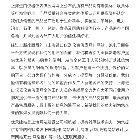
上海进口仪器仪表供应网网上公布的所有产品均有着美标、欧共体
等行精业标准、产品质量符合各类的的体系认证和供应资格认定，
我们所销售的产品已广泛用于生命科学、实验室、半导体、电力、
冶金、石化、机电、轻纺、食品及国防科研等行业，产品遍布全国
各地，并得到国内外广大用户的信任和好评。
经过全新改版后的《上海进口仪器仪表供应网》网站，以电子商务
平台方式展现在我们的用户的面前。我们将再次为全体新老客户提
供优质的服务与购物的便利。站点全体工作人员始终以“以诚信为
本、以质量为纲领”的服务宗旨，为客户创造一个快捷、低价的采
购平台，努力为客户节约每一分成本，提高每一分经济价值。我们
坚信有着这些知名厂商的加盟合作及广大新老客户的支持，上海进
口仪器仪表供应网全体工作人员必将竭尽全力为广大不同行业用户
朋友提供最一流的进口产品质量，最快捷的产品交货期，最高效的
产品售后服务，最丰富的信息沟通平台，希望我们的努力能为您企
业的辉煌发展贡献我们一份力量。
优天建站是上海网站建设公司领航者，拥有雄厚技术实力，为您提
供专业的网站建设,网站制作,网站设计,网络 营销,高端网站设计,大
型网站开发,网络推广等一站式互联网服务。