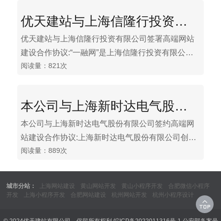
代理销售：视频监控、门禁一卡通、家居智能、防
优天建站与上海信隆行投资有限公司签署高端网站建设合作协议
盗系统、综合布线等信息化解决方案。通过多年的
努力，公司以优质产品和优良的技术服务，得到广
优天建站与上海信隆行投资有限公司签署高端网站
大用户的普遍肯定。同时，公司自身成长为具有较
建设合作协议:“一融网”是上海信隆行投资有限公司
强技术实力和优质服务支持的经济运作实体。
阅读量：821次
携手同济大学科技园在上海市杨浦区政府金融办精
心指导和支持下，倾力打造的以围绕中小微企业等
的融资需求提供“一站式”服务的网站。
本公司与上海新时达电气股份有限公司签约高端网站建设合作协议
本公司与上海新时达电气股份有限公司签约高端网
站建设合作协议:上海新时达电气股份有限公司创立
阅读量：889次
于1995年，注册商标STEP，是国家重点支持的高
新技术企业、全国创新型企业、上海市知识产权示
范企业、上海市专利示范企业，拥有国家认定企业
城市分站：
上海网站建设
黄山网站开发
黄山小程序开发
合肥微信小程序
技术中心。新时达的企业宗旨是客户满意，员工自
开发
上海小程序开发
合肥网站建设
杭州网站开发
杭州小程序设计
豪，社会得益。2010年12月，新时达在深圳证券交
易所首次公开发行A股并上市，股票简称：新时达，
© 2024优天建站有限公司，保留所有权利
皖ICP备2022011316号-1
公安部备案号