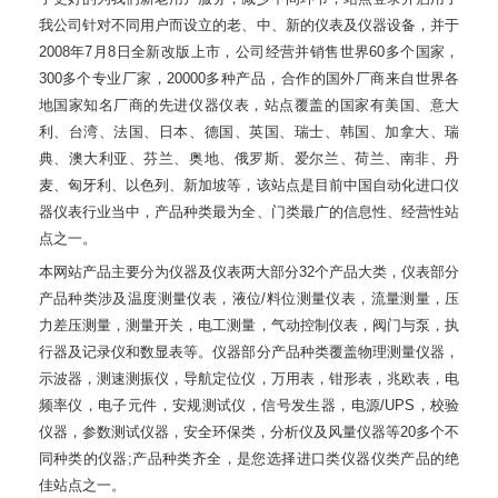
我公司针对不同用户而设立的老、中、新的仪表及仪器设备，并于
2008年7月8日全新改版上市，公司经营并销售世界60多个国家，
300多个专业厂家，20000多种产品，合作的国外厂商来自世界各
地国家知名厂商的先进仪器仪表，站点覆盖的国家有美国、意大
利、台湾、法国、日本、德国、英国、瑞士、韩国、加拿大、瑞
典、澳大利亚、芬兰、奥地、俄罗斯、爱尔兰、荷兰、南非、丹
麦、匈牙利、以色列、新加坡等，该站点是目前中国自动化进口仪
器仪表行业当中，产品种类最为全、门类最广的信息性、经营性站
点之一。
本网站产品主要分为仪器及仪表两大部分32个产品大类，仪表部分
产品种类涉及温度测量仪表，液位/料位测量仪表，流量测量，压
力差压测量，测量开关，电工测量，气动控制仪表，阀门与泵，执
行器及记录仪和数显表等。仪器部分产品种类覆盖物理测量仪器，
示波器，测速测振仪，导航定位仪，万用表，钳形表，兆欧表，电
频率仪，电子元件，安规测试仪，信号发生器，电源/UPS，校验
仪器，参数测试仪器，安全环保类，分析仪及风量仪器等20多个不
同种类的仪器;产品种类齐全，是您选择进口类仪器仪类产品的绝
佳站点之一。