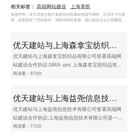
相关标签：
高端网站建设
上海美凯
免责声明：本文章部分图片素材和内容素材来源于网络，仅供学习与参
考，如果损害了您的权利，请联系网站客服，我们核实后会立即删除。
优天建站与上海森拿宝纺织品有限公司签署高端网站建设合作协议
优天建站与上海森拿宝纺织品有限公司签署高端网
站建设合作协议:SIRA- pro; 上海森拿宝纺织品有限
阅读量：873次
公司, 经过几年时间在中国各地市场的研究, , 正式于
2010年落户上海, 主要考虑制造业开始从南方广东
续渐向北移, 而上海作为中国的中心及工商业配套成
优天建站与上海益尧信息技术有限公司签署高端网站建设合作协议
熟地区, 所以对企业发展是首选的地方. SIRA-pro源
于欧洲, 发展在亚洲, 现放眼在神州, 只因对中国的市
优天建站与上海益尧信息技术有限公司签署高端网
场经济发展充满信心, 是个重要经济发展市场。
站建设合作协议:上海益尧信息技术有限公司是一家
阅读量：772次
研发，生产，代理销售及工程服务于一体，专业提
供信息化解决方案的高科技企业。公司专业生产和