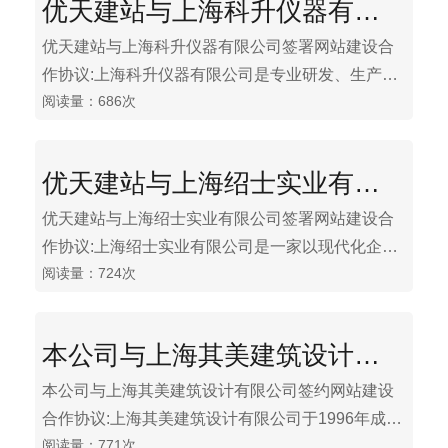
优天建站与上海科升仪器有限公司签署网站建设合作协议
化应用的解决方案。公司业务包括研发、销售污废
水处理设备、中水回用设备和雨水利用设备等环保
优天建站与上海科升仪器有限公司签署网站建设合
设备，并承接相关水处理工程。
作协议:上海科升仪器有限公司是专业研发、生产、
阅读量：686次
销售、教学和化学生物仪器的综合性公司。主要生
产循环水真空泵系列、低温反应浴（槽）、低温冷
却液循环泵、旋转蒸发器、单双层玻璃反应釜、微
优天建站与上海绍士实业有限公司签署网站建设合作协议
波反应器、集热式磁力搅拌器、电动搅拌器、水浴
锅、超声波清洗器、升降台等产品，另外我公司还
优天建站与上海绍士实业有限公司签署网站建设合
代理一些国内外著名企业的产品、在国内大专院
作协议:上海绍士实业有限公司是一家以现代化企业
校，科研单位、身受好评，得到了充分肯定。
阅读量：724次
管理制度建立起来的专业特种门窗供应商，公司全
权代理上海轩源金属建材有限公司产品，生产基地
位于上海市嘉定区江桥工业区，我们定位于高档的
本公司与上海其美建筑设计有限公司签约网站建设合作协议
公用建筑、工业建筑和民用建建用门，主要有：防
火门、抗爆门、抗爆窗、防爆门、防爆窗、泄爆
本公司与上海其美建筑设计有限公司签约网站建设
门、防盗门、防尾随门，密闭门、防辐射门、入户
合作协议:上海其美建筑设计有限公司于1996年成立
门、单元门、别墅门、自旋转门、铸铝门、保温
阅读量：771次
于中国上海，为早期进入中国之国际公司。自成立