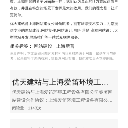
案。正如新普的名字Simple一样，我们认为真正的IT方案应该简单
有效，并且在特定的场景下发挥最大的效用。我们的理念是：让IT
更简单。
优天建站是上海网站建设公司领航者，拥有雄厚技术实力，为您提
供专业的网站建设,网站制作,网站设计,网络 营销,高端网站设计,大
型网站开发,网络推广等一站式互联网服务。
相关标签：
网站建设
上海新普
免责声明：本文章部分图片素材和内容素材来源于网络，仅供学习与参
考，如果损害了您的权利，请联系网站客服，我们核实后会立即删除。
优天建站与上海爱笛环境工程设备有限公司签署网站建设合作协议
优天建站与上海爱笛环境工程设备有限公司签署网
站建设合作协议：上海爱笛环境工程设备有限公司
阅读量：1143次
注册于上海同济大学科技园区，是一家专业从事污
水“减排”及回用的高科技环保企业，为工矿企业、民
用建筑及市政工程等各类客户提供污水处理及资源