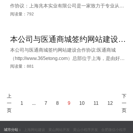
师行、民间个人投资方等建立了长期战略合作关系；作
作协议：上海兆本实业有限公司是一家致力于专业从事
为个人，企业与银行间的金融信贷桥梁，为客户甄选出
阅读量：792
健身器材和体育用品的销售公司，已成为华东地区健身
最合适的金融产品，最满意的银行服务，同时也为银行
器材业和体育用品行业中的佼佼者。目前主要代理销售
寻找到优质的客户。
国内外知名品牌健身器材、按摩器材、体育用品、游乐
本公司与医通商城签约网站建设合作协议
设施、拳击系列、桑拿蒸汽、泳池设备、模拟高尔夫及
专业运动场地的设计、施工等。
本公司与医通商城签约网站建设合作协议:医通商城
（http://www.365etong.com）总部位于上海，是由好医
阅读量：881
通（上海）网络科技有限公司创办的国内首家销售健康
服务商品的电子商务平台。服务分类含“健康体检、口腔
护理、旅游医疗、中医保健、眼部护理、美容美体、母
婴护理，VIP医疗服务”共8大类。医通商城除提供健康服
上
下
务外，还为用户提供体检报告解读、健康评估、健康资
一
1
...
7
8
9
10
11
12
一
讯、健康测试、专家医生在线解答等售后服务，打造以
页
页
顾客体验为核心的一站式服务平台。
城市分站：
上海网站建设
黄山网站开发
黄山小程序开发
合肥微信小程序