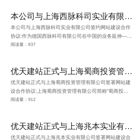
势，技术力量强大，在节能技术研发、节能工程方案的
本公司与上海西脉科司实业有限公司签约网站建设合作协议
设计及施工方面有着较强的实力。
本公司与上海西脉科司实业有限公司签约网站建设合作
协议:作为德国西脉科司有限公司在中国的业务延伸—上
阅读量：837
海西脉科司实业有限公司以构架中德技术交流和实业往
来桥梁为宗旨，目前，在大中华地区产业已涉及环保、
机械、包装、建筑五金、精密工具等领域， 秉承德国制
优天建站正式与上海蜀商投资管理有限公司签署网站建设合作协议
造业一贯严谨而先进的制造工艺，为全球客户提供优质
而卓越的产品、解决方案以及全方位的本地服务。
优天建站正式与上海蜀商投资管理有限公司签署网站建
设合作协议:上海蜀商投资管理有限公司简称“蜀商投
阅读量：912
资”。蜀商由原银行高级管理人员、注册会计师、执业律
师、高级融资咨询顾问等组成精英管理团队。蜀商致力
于为企业、个人提供全面的融资.理财咨询服务（贷款经
优天建站正式与上海兆本实业有限公司签署网站建设合作协议
纪及投资理财服务）。蜀商已同沪上多家中资、外资银
行签约，同多家典当行、担保公司、会计师事务所、律
优天建站正式与上海兆本实业有限公司签署网站建设合