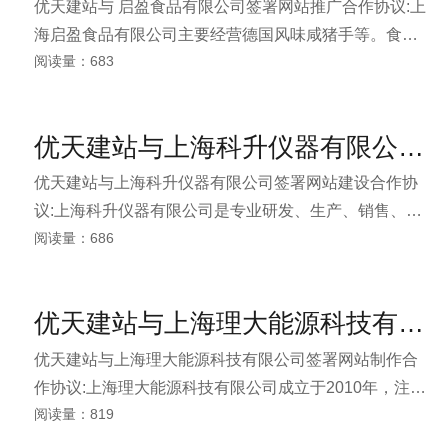
优天建站与 启盈食品有限公司签署网站推广合作协议:上
全案服务。凭借对影视制作的独到理解和强大的策划执
海启盈食品有限公司主要经营德国风味咸猪手等。食品
行能力，赢得国内外知名企业、品牌、建筑设计公司、
阅读量：683
厂以独特的口味与制作工艺深受广大消费者的喜爱。为
房地产集团等高端优质客户的信赖及认可。
了更好的为上海以及周边市民以及更多喜爱腌制品的国
内外商户提供更好的产品和优质的服务，公司在发展中
优天建站与上海科升仪器有限公司签署网站建设合作协议
不断创新，不断巩固，于2008年引进了先进的加工机器
并建立了一套完善的产销经营模式。
优天建站与上海科升仪器有限公司签署网站建设合作协
议:上海科升仪器有限公司是专业研发、生产、销售、教
阅读量：686
学和化学生物仪器的综合性公司。主要生产循环水真空
泵系列、低温反应浴（槽）、低温冷却液循环泵、旋转
蒸发器、单双层玻璃反应釜、微波反应器、集热式磁力
优天建站与上海理大能源科技有限公司签署网站制作合作协议
搅拌器、电动搅拌器、水浴锅、超声波清洗器、升降台
等产品，另外我公司还代理一些国内外著名企业的产
优天建站与上海理大能源科技有限公司签署网站制作合
品、在国内大专院校，科研单位、身受好评，得到了充
作协议:上海理大能源科技有限公司成立于2010年，注册
分肯定。
阅读量：819
在上海理工大学国家大学科技园区。公司依托上海理工
大学的教授、博士、高级工程师等知名专家专业的优