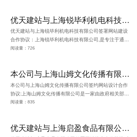
国际化与新颖的设计创作团队，高质量施工技艺，合理
的工程造价，规范的售后服务与项目咨询等业务，本公
优天建站与上海锐毕利机电科技有限公司签署网站建设合作协议
司承接各类大型工程项目，星级酒店，别墅，办公室等
装饰工程。经过不断的改革、创新、提倡以人为本、创
优天建站与上海锐毕利机电科技有限公司签署网站建设
造有灵魂的空间设计风格。
合作协议：上海锐毕利机电科技有限公司,是专注于通
阅读量：726
讯、医疗、半导体和工业类精密机电设备的机械零部件
和系统制造商。 锐毕利立志成为设备制造商的战略合约
制造伙伴,将核心的技术与能力组合起来,制造出更好的产
本公司与上海山姆文化传播有限公司签约网站设计合作协议
品,提供更多的增值服务,为客户的产品带来真正的竞争
力,并全力支持客户的生产和业务活动。
本公司与上海山姆文化传播有限公司签约网站设计合作
协议:上海山姆文化传播有限公司是一家由政府相关部门
阅读量：835
核准的的专业影视制作公司，致力于为企事业单位提供
高品质的影视广告以及多媒体制作方案。这里汇集了一
批来自商业影视制作前沿的精英，他们专业与激情兼
优天建站与上海启盈食品有限公司签署网站推广合作协议
备，始终以创意为核心，视策略为关键，深入企业自身
和行业内部，提供从市场调研、策略创意到拍摄制作等