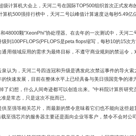
界超级计算机大会上，天河二号在国际TOP500组织首次正式发
算机500强排行榜中，天河二号以峰值计算速度达每秒5.49亿亿
理器和48000颗“XeonPhi”协处理器。在去年的一次测试中，天河
100PFLOPS(PFLOPS是peta flops缩写，每秒10的15
向通用领域应用的需求为最终目标，不遵守商业规则的禁运令，
云泉认为，天河二号四连冠和升级是诱发此次禁运事件的导火索
年的快速发展，目前在整体水平上已经具备与美日强国竞争的潜
丢掉了幻想，什么人间奇迹都可以创造出来。”中科院计算所研究
批准是常态，只是这次不批而已。
提供至强等相关芯片，而最新的禁令意味着它们也不能向这些超
搭载至强芯片的服务器主要还是面向企业等客户，禁令不会对公