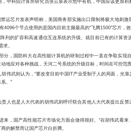
响，中科院计算所研究员张云泉表示危中有机，中国应该更加积
美国禁运芯片发表声明称，美国商务部实施出口限制将极大地刺激
4096个节点使用的是国内目前主频最高的“飞腾1500”芯片，
算阵列的扩容和高速通信互连系统的升级。就目前已有的计算资源
的需求。
一部分，国防科大在高性能计算机的研制过程中一直在争取实现自
主动地应对各种挑战，天河二号系统的升级目标，时间在可控范
胡伟武则认为，“要改变目前中国IT产业受制于人的局面，光
系。”
负责人也是人大代表的胡伟武则呼吁联合其他人大代表提出反禁
而进来，国产高性能芯片市场化方面会做得很好。“在胡伟武看来
厂商的解禁而让国产芯片白折腾。