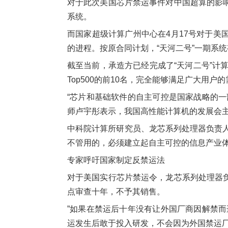
对于此次美国芯片禁运事件对中国超算的影
系统。
而国家超级计算广州中心在4月17号对于
的进程。按原合同计划，“天河二号”一期系统有
截至当前，承造方已经完成了“天河二号”计
Top500的前10名，完全能够满足广大用户
“芯片和基础软件的自主可控是国家战略的
师卢宇彤表示，我国高性能计算机的发展会
中科院计算所研究员、龙芯系列处理器负责人
不管用的，必须建立起自主可控的信息产业体
专家呼吁国家制定反禁运法
对于美国实行芯片禁运令，龙芯系列处理器
点审查十年，不予其销售。
”如果在禁运后十年没有让外国厂商因解禁
运发生后敢于投入研发，不会因为外国禁运