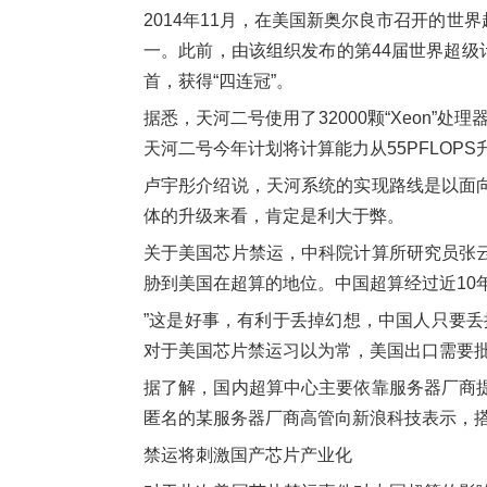
2014年11月，在美国新奥尔良市召开的世
一。此前，由该组织发布的第44届世界超级计
首，获得“四连冠”。
据悉，天河二号使用了32000颗“Xeon”处
天河二号今年计划将计算能力从55PFLOPS升级到
卢宇彤介绍说，天河系统的实现路线是以面
体的升级来看，肯定是利大于弊。
关于美国芯片禁运，中科院计算所研究员张
胁到美国在超算的地位。中国超算经过近10
”这是好事，有利于丢掉幻想，中国人只要
对于美国芯片禁运习以为常，美国出口需要
据了解，国内超算中心主要依靠服务器厂商
匿名的某服务器厂商高管向新浪科技表示，
禁运将刺激国产芯片产业化