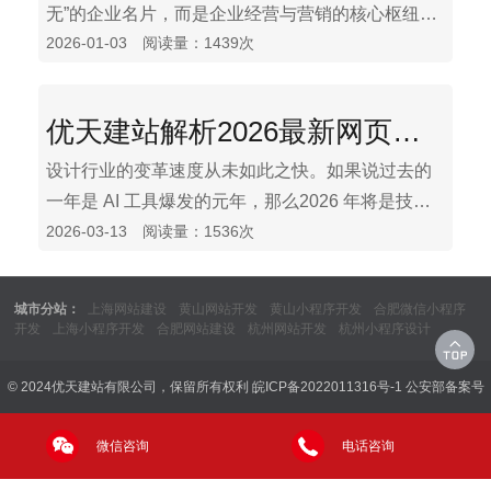
无”的企业名片，而是企业经营与营销的核心枢纽。
2026-01-03 阅读量：1439次
2025 年，网站建设行业正经历哪些新变化？企业在
建站时又面临哪些新挑战？本文将结合第三方机构
的权威数据，梳理行业最新趋势，帮助企业在建站
优天建站解析2026最新网页设计行业趋势
路上少走弯路。
设计行业的变革速度从未如此之快。如果说过去的
一年是 AI 工具爆发的元年，那么2026 年将是技术
2026-03-13 阅读量：1536次
与美学深度融合、从“工具替代”走向“人机共创”的关
键转折点。当前网站设计行业正经历一场深刻的变
革。它不再是简单地做一个好看的“电子宣传册”，而
城市分站：
上海网站建设
黄山网站开发
黄山小程序开发
合肥微信小程序
是向着更智能、更沉浸、更人性化的方向演进。总
开发
上海小程序开发
合肥网站建设
杭州网站开发
杭州小程序设计
的来说，行业趋势可以概括为“冰与火”的交融：一边
是AI的深度渗透，让网站变得更聪明、更能干；另
© 2024优天建站有限公司，保留所有权利
皖ICP备2022011316号-1
公安部备案号
一边则是对人性化和真实感的极致追求，以对抗技
术的冰冷感。
微信咨询
电话咨询