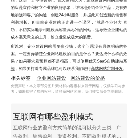
站，这是十分不明智的"。优天建站认为，企业建设网站的主要目
的应是宣传和树立企业的良好形象，详细地介绍企业产品，更有效
地加强和客户的沟通，创建24小时服务，并据此来创造新的销售和
利润增长。但目前企业建站正走进一个误区，"就是企业好大 喜
功，不切实际地争相建设高容量高标准的网站，这导致企业建站的
成本毫无意义的上升，给企业造成极大的浪费。
所以对于企业建设网站需要多少钱，这个问题没有具体明确的答
案。一定要弄清楚企业网站建设的目的是什么？要达成什么样的效
果？如果要求及预算都不是很高，可以使用
优天SaaS自助建站系
统
，如果要打造专属品牌也可以联系我们进行
高端网站定制开发
。
相关标签：
企业网站建设
网站建设的价格
免责声明：本文章部分图片素材和内容素材来源于网络，仅供学习与参
考，如果损害了您的权利，请联系网站客服，我们核实后会立即删除。
互联网有哪些盈利模式
互联网行业的盈利方式简单的说可以分为三类：广
告盈利、销售盈利、渠道盈利。不同盈利模式的公