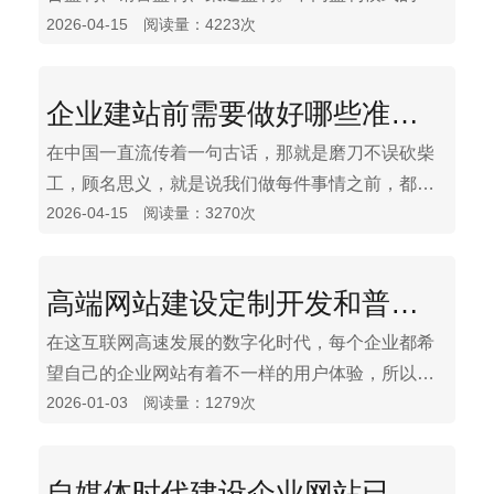
2026-04-15 阅读量：4223次
司，有不同的运营思路。反过来说也成立：不同的
运营思路，导致了不同的盈利模式。
企业建站前需要做好哪些准备工作
在中国一直流传着一句古话，那就是磨刀不误砍柴
工，顾名思义，就是说我们做每件事情之前，都要
2026-04-15 阅读量：3270次
认真的考虑下，想把事情按质按量的完成好，必须
具备什么条件。只有在条件具备的时候我们办起事
来才会顺风顺水。
高端网站建设定制开发和普通网站的差异
在这互联网高速发展的数字化时代，每个企业都希
望自己的企业网站有着不一样的用户体验，所以想
2026-01-03 阅读量：1279次
找专业的高端官网设计公司来设计制作开发自己的
官方网站，但在此之前很多企业并不清楚高端网站
建设定制开发和普通网站的差异在哪里，不仅体现
自媒体时代建设企业网站已过时不重要吗