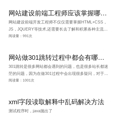
进行攻击，不间断的请求和添加数据进入我们的服务
网站建设前端工程师应该掌握哪些技术和技巧？
器，现在上海网站建设公司www.uskys.com分享下，
ajax如何防止钓鱼的方法。
网站建设前端开发工程师不仅仅需要掌握HTML+CSS，
JS，JQUERY等技术,还需要长去了解和积累各种主流的
阅读量：991次
浏览器兼容问题和经验并迅速解决，熟悉各种框架，建
设一个易于网站推广SEO的网站界面。
网站做301跳转过程中都会有哪些问题出现呢？
301跳转是很多网站都会遇到的问题，也是很多站长都迷
茫的问题，因为在做301过程中会出现很多疑问，对于新
阅读量：1001次
手站长来说，这些疑问需要有人指点，需要全面了解。
今天，小编特意邀请上海网站建设公司专业人士来为大
家做一个详细的解答，希望大家对301跳转问题有所了
xml字段读取解释中乱码解决方法
解。
测试程序时，java抛出了