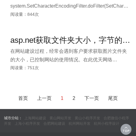
system.SetCharacterEncodingFilter.doFilter(SetCharacterE
阅读量：844次
相关的java.lang.IllegalStateException。最奇怪的是与id
相关，有些数据库读的ID出错，有些不出错。因此就与
网上所有提出此一错误的贴子，完全不投契。 只能倒转
asp.net获取文件夹大小，字节的转换 如何将B转换成GB、MB和KB
从home.jsp从查找出错的代码行。
开始估计是由于gbk转换时，把文本中的xml的gbk设置
在网站建设过程，经常会遇到客户要求获取图片文件夹
给干掉了。因此要回到数据库层面。
的大小，已控制网站的使用情况。在此优天网络
阅读量：751次
www.uskys.com分享下如果获取文件夹大小的代码。
首页
上一页
1
2
下一页
尾页
城市分站：
上海网站建设
黄山网站开发
黄山小程序开发
合肥微信小程序
开发
上海小程序开发
合肥网站建设
杭州网站开发
杭州小程序设计