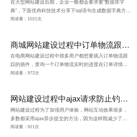
在大型网站建设后期，企业一般都会要求要“数据库字
典”，下面优冉科技技术分享下sql语句生成数据字典方法
阅读量：1021次
如下：SELECT 表名=case when a.colorder=1 then
d.name else '' end, 表说明=case when a.colorder=1
then isnull(f.value,'') else '' end, 字段序号=a.colorder,
商城网站建设过程中订单物流跟踪如何实现
在电商网站建设过程中很多用户都想要插入订单物流跟
踪的插件，查询一个订单物流实时的进度在订单详情中
阅读量：972次
显示出来，如：什么时候确认订单，发货、装车、发往
目的地、派件、收货、签收等等与之相关的信息、时
间、地点都会一一显示出来。
网站建设过程中ajax请求防止钓鱼的方法
网站建设过程为了加强用户体验，网站互动效果很多，
多数都采用ajax异步提交的方法，因为这样既减少了网
阅读量：921次
站的负载，还不会出现页面刷新跳转的现象，增加用户
的体验度。可很多黑客或不良竞争者就会通过ajax页面