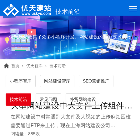
技术前沿
优天建站收集了众多小程序开发、网站建设的前沿技术技巧
首页
优天智库
技术前沿
小程序智库
网站建设智库
SEO营销推广
技术前沿
常见问题
外贸网站建设
大型网站建设中大文件上传组件Brettle.Web.NeatUpload.dll
在网站建设中时常遇到大文件及大视频的上传麻烦困难
需要通过FTP来上传，现在上海网站建设公司
阅读量：885次
www.uskys.com网站建设人员给大家分享一款免费，开