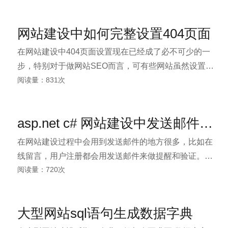
源用于大型网站建设或平台门户网站建设中大文件上传
组件 NeatUpload。
网站建设中如何完整设置404页面
在网站建设中404页面设置现在已经成了必不可少的一
步，特别对于做网站SEO而言，可有些网站虽然设置
阅读量：831次
404页面，可还是会忽悠一些细节性的东西，现在上海专
业网站建设公司www.uskys.com给大家详细介绍下404
页面设置的必要性与一些易遗漏的细节。
asp.net c# 网站建设中发送邮件的方法
在网站建设过程中会用到发送邮件的地方很多，比如在
线留言，用户注册都会用发送邮件来做提醒和验证。下
阅读量：720次
面上海网站建设公司优冉科技给大家介绍下，在asp.net
c#下发送邮件实现的方法。
大型网站sql语句生成数据字典