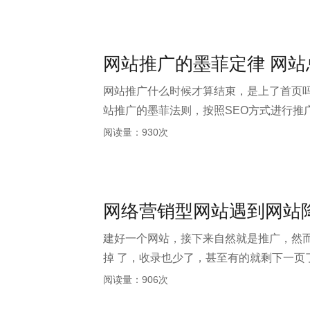
网站推广的墨菲定律 网
网站推广什么时候才算结束，是上了首页吗
站推广的墨菲法则，按照SEO方式进行推
新 的挑战又来了，传统互联网被移动互联
阅读量：930次
有两种可 能，一种是好的，另一种是坏的，
网络营销型网站遇到网站
建好一个网站，接下来自然就是推广，然
掉 了，收录也少了，甚至有的就剩下一
阅读量：906次