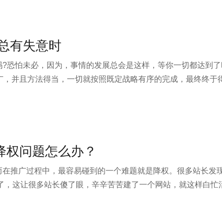
站总有失意时
?恐怕未必，因为，事情的发展总会是这样，等你一切都达到了时
广，并且方法得当，一切就按照既定战略有序的完成，最终终于得
网取代，网络营销中心也转向社交化营销，排在首页和排在搜素
那么，最终的结果是“坏”的!
降权问题怎么办？
而在推广过程中，最容易碰到的一个难题就是降权。很多站长发
页了，这让很多站长傻了眼，辛辛苦苦建了一个网站，就这样白忙