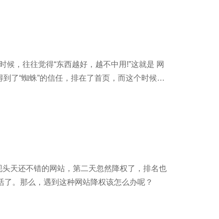
候，往往觉得“东西越好，越不中用!”这就是 网
到了“蜘蛛”的信任，排在了首页，而这个时候，
前几页结果是一样的!这就是墨菲定律，假如事情
现头天还不错的网站，第二天忽然降权了，排名也
活了。那么，遇到这种网站降权该怎么办呢？