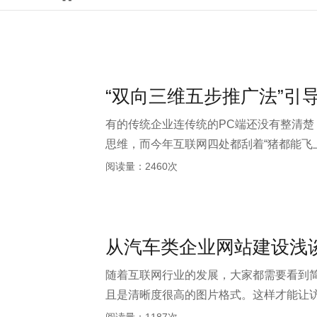
“双向三维五步推广法”引
有的传统企业连传统的PC端还没有整清
思维，而今年互联网四处都刮着“猪都能飞
建设之后的网络推广打底如何去做呢？
阅读量：2460次
从汽车类企业网站建设浅
随着互联网行业的发展，大家都需要看到
且是清晰度很高的图片格式。这样才能让访客
家其实图片太多的网站并不利于优化，百