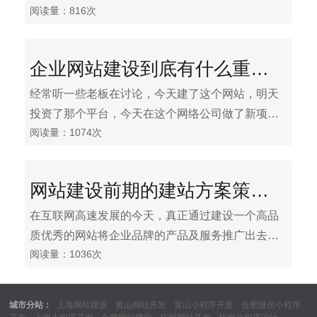
阅读量：816次
来讲，服务器空间打开速度开，网站的用户体验就
更好一 点，在百度排名中也会更靠前一点。然而，
从目前的国内情况来看，国内的主机空间似乎并不
企业网站建设到底有什么重要性
理想。而且相对于外贸企业来说，美国主机似乎更
优秀一点。
经常听一些老板在讨论，今天建了这个网站，明天
投资了那个平台，今天在这个网络公司做了新项
阅读量：1074次
目，明天又在另一个公司找到了合作对象，看起
来，这些老板好像都非常懂网站，知道网站建设的
重要性，因此总是如此的积极，如此的激情，但是
网站建设前期的建站方案策划决定了网站的品质及网站转化率
真正要让他们说说企业网站的重要性，恐怕没有几
个人知道。那么，到底企业网站建设有什么重要性
在互联网高速发展的今天，真正通过建设一个高品
呢？
质优秀的网站将企业品牌的产品及服务推广出去，
阅读量：1036次
使其同比提升的网站不多也不好，为什么有不少网
站线索转化率很高，有些却很低?其实这都在于前期
的建站方案上的主题决策。
城市分站：
上海网站建设
黄山网站开发
黄山小程序开发
合肥微信小程序