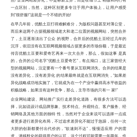
然!”企业网站差异化，不是标新立异，而是在细节上 稍微和同行有
一点区别，当然，这种区别更多专注于用户体验上，让用户感受
到“很舒服!”这就是一个不错的开始!
在早几年前，优酷土豆打得难解难分，为版权问题甚至对薄公堂，
而后来这两个占据视频领域老大和老二位置的视频网站，突然合并
了，土豆逐渐淡出了公众 的视野，合并后的优酷土豆经过几年的
沉浮，依旧没有在互联网视频领域占据更多的市场份额，于是最近
传言优酷土豆要和爱奇艺再来一次大合并，那么，假如这事 是真
的，合并的公司名字“优酷土豆爱奇艺”，有点拗口，这三家曾经大
型的视频网站，注定要有一个番号要从互联网消失。合并的结果是
没有差异化，没有差异化 的结果最终就是在互联网消失，“如果差
异化战略成功地实施了，它就成为在一个产业中赢得高水平收益的
积极战略，如果没有这种竞争，那么，主导市场的只有一 家!”
企业网站建设、网站推广实行走差异化道路，有很多方法可以选
择，比如说设计或品牌形象、技术特点、外观特点、客户服务、经
销网络及其他方面的独特 性，当然对于企业来说可以选择一点或
者更多进行差异化布局，不过追求差异化不能过于急躁，任何一次
大胆的创新都要付出代价的，“欲速则不达”，慢慢适应用 户的需
求，潜移默化的获得用户的认可，这个过程可能需要一年两年，也