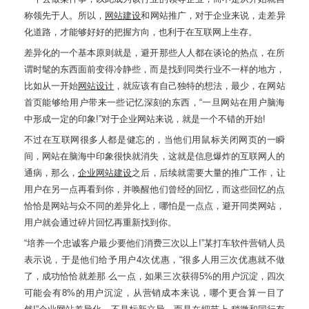
称领先于人。所以，
网站建设
和网站推广，对于企业来说，走差异
化道路，才能够好好的把握方向，也利于在互联网上生存。
差异化的一个基本原则就是，避开那些人人都在谈论的热点，在所
谓时髦的东西面前变得冷静些，而是找到同类行业不一样的地方，
比如从一开始
网站设计
，就应该有自己独特的想法，最少，在网站
首页能够给用户带来一些记忆深刻的东西，“一旦网站在用户脑海
中形成一定的印象!”对于企业网站来说，就是一个不错的开始!
不过在互联网很多人都是健忘的，当他们用鼠标关闭网页的一瞬
间，网站在脑海中印象很快就消失，这就是信息爆炸的互联网人的
通病，那么，
企业网站建设
之后，后续就需要大量的推广工作，让
用户在另一点再看到你，并唤醒他们曾经的回忆，而这些回忆的点
恰恰是网站与众不同的差异化上，哪怕是一点点，避开同类网站，
用户就会通过碎片回忆再重新找到你。
“培养一个忠诚客户最少要他们消费三次以上!”某打车软件营销人员
表示说，于是他们给予用户4次优惠，“很多人用三次优惠就不做
了，成功恰恰就差那 么一点，如果三次获得5%的用户沉淀，四次
可能会有8%的用户沉淀，从营销成本来说，哪个更合算一目了