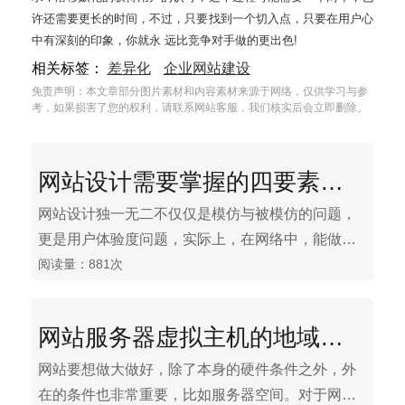
许还需要更长的时间，不过，只要找到一个切入点，只要在用户心
中有深刻的印象，你就永 远比竞争对手做的更出色!
相关标签：
差异化
企业网站建设
免责声明：本文章部分图片素材和内容素材来源于网络，仅供学习与参
考，如果损害了您的权利，请联系网站客服，我们核实后会立即删除。
网站设计需要掌握的四要素技巧
网站设计独一无二不仅仅是模仿与被模仿的问题，
更是用户体验度问题，实际上，在网络中，能做到
阅读量：881次
这一点的很少。大部分企业都因为不了解而选择模
仿，结果虽然看起来不错，但是问题很多。那么，
如何才能做到独一无二呢？在这里，上海网站建设
网站服务器虚拟主机的地域性差异化
公司人员指出，只要掌握以下“四要”，就能得到独一
无二的网页。
网站要想做大做好，除了本身的硬件条件之外，外
在的条件也非常重要，比如服务器空间。对于网站