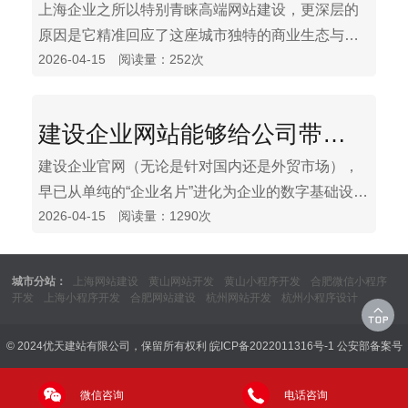
硬实力、全球化布局的战略支撑。
上海企业之所以特别青睐高端网站建设，更深层的
原因是它精准回应了这座城市独特的商业生态与发
2026-04-15 阅读量：252次
展需求。如果说通用价值是“选做题”，在上海，高昂
的流量成本迫使企业必须精细化运营。高端网站能
将访客转化为高价值线索，并作为独立的私域流量
建设企业网站能够给公司带来的六大维度优势
池，沉淀宝贵的用户数据，减少对第三方平台的依
赖。
建设企业官网（无论是针对国内还是外贸市场），
早已从单纯的“企业名片”进化为企业的数字基础设施
2026-04-15 阅读量：1290次
和核心竞争壁垒。企业网站不再是“建了放着”的摆
设，而是公司在数字世界的总部。它解决了三个核
心问题：让客户找到你（流量）、让客户信任你
城市分站：
上海网站建设
黄山网站开发
黄山小程序开发
合肥微信小程序
（转化）、让客户记住你（留存）。优天建站总结
开发
上海小程序开发
合肥网站建设
杭州网站开发
杭州小程序设计
企业网站建设能给公司带来以下六大维度的核心优
势。
© 2024优天建站有限公司，保留所有权利
皖ICP备2022011316号-1
公安部备案号
微信咨询
电话咨询