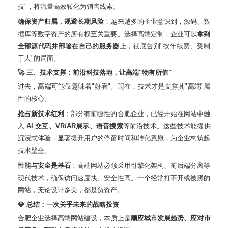
技"，将流量高效转化为销售线索
。
确保资产归属，规避长期风险
：越来越多的企业意识到，源码、数
据库等数字资产的所有权至关重要。选择高端定制，企业可以
拿到
全部源代码并部署在自己的服务器上
，彻底告别"按年续费、受制
于人"的局面
。
🚀 三、技术支撑：前沿科技落地，让高端"物有所值"
过去，高端可能仅意味着"好看"。现在，技术才是支撑其"高端"属
性的核心。
抢占新技术红利
：部分有前瞻性的合肥企业，已经开始在网站中融
入
AI 交互、VR/AR展示、语音搜索
等前沿技术
。这些技术能提供
沉浸式体验，显著提升用户的停留时间和转化意愿，为企业构筑起
技术壁垒
。
性能与安全是基石
：高端网站必须采用引擎化架构、前后端分离等
现代技术，确保访问速度快、安全性高
。一个经常打不开或被黑的
网站，无论设计多美，都是负资产。
💎 总结：一次关乎未来的战略投资
合肥企业选择
高端网站建设
，本质上是
顺应城市发展趋势、应对市