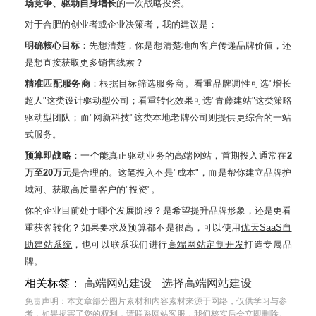
场竞争、驱动自身增长
的一次战略投资。
对于合肥的创业者或企业决策者，我的建议是：
明确核心目标
：先想清楚，你是想清楚地向客户传递品牌价值，还
是想直接获取更多销售线索？
精准匹配服务商
：根据目标筛选服务商。看重品牌调性可选"增长
超人"这类设计驱动型公司
；看重转化效果可选"青藤建站"这类策略
驱动型团队
；而"网新科技"这类本地老牌公司则提供更综合的一站
式服务
。
预算即战略
：一个能真正驱动业务的高端网站，首期投入通常在
2
万至20万元
是合理的
。这笔投入不是"成本"，而是帮你建立品牌护
城河、获取高质量客户的"投资"。
你的企业目前处于哪个发展阶段？是希望提升品牌形象，还是更看
重获客转化？
如果要求及预算都不是很高，可以使用
优天SaaS自
助建站系统
，也可以联系我们进行
高端网站定制开发
打造专属品
牌。
相关标签：
高端网站建设
选择高端网站建设
免责声明：本文章部分图片素材和内容素材来源于网络，仅供学习与参
考，如果损害了您的权利，请联系网站客服，我们核实后会立即删除。