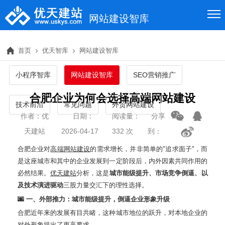
网站建设智库
首页
优天智库
网站建设智库
小程序智库
网站建设智库
SEO营销推广
合肥企业为何会选择高端网站建设
技术前沿
常见问题
外贸网站建设
作者：优
日期：
阅读量：
分享
天建站
2026-04-17
332 次
到：
合肥企业对
高端网站建设
的需求增长，并非简单的"追求面子"，而
是这座城市和其中的企业发展到一定阶段后，内外因素共同作用的
必然结果。
优天建站
分析，这是
城市能级提升、市场竞争倒逼、以
及技术演进驱动
三股力量交汇下的理性选择。
🌆 一、外部推力：城市能级提升，倒逼企业形象升级
合肥近年来的发展有目共睹，这种城市地位的跃升，对本地企业的
对外形象提出了更高要求。