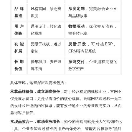
品牌
风格雷同，缺乏辨
深度定制
，完美融合企业VI
塑造
识度
与品牌故事
用户
通用设计，转化路
数据驱动
，优化交互流程，
体验
径模糊
提升转化率
功能
受限于模板，难以
灵活开发
，可对接ERP、
扩展
定制
CRM等内部系统
长期
按年租用，资产归
源码交付
，企业拥有完整的
价值
属不清
数字资产
具体来说，这些深层次需求包括：
承载品牌价值，建立深度信任
：对于经营稳定的规模企业，官网不
仅是展示窗口，更是品牌溢价的核心载体
。高端网站通过独一无二
的设计和严谨的内容体系，能有效传递企业的专业度与实力，从而
赢得客户信任
。
实现品效合一，驱动业务增长
：如今的高端网站是强大的营销转化
工具
。企业希望通过精准的用户画像分析、智能内容推荐等"黑科