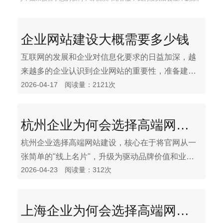
企业网站建设大概需要多少钱
互联网的发展和企业对信息化要求的日益加深，越
来越多的企业认识到企业网站的重要性，准备建设
2026-04-17 阅读量：2121次
自己的企业网站。但令企业困惑的的是，目前市场
上网站建设的价格十分混乱。建设一个同等规模和
要求的企业网站，有的公司开价1-2万，有的称仅需
杭州企业为何会选择高端网站建设
2000元，价格相差很大。那么到底企业网站建设大
概需要多少钱？
杭州企业选择高端网站建设，核心在于将官网从一
张简单的"线上名片"，升级为驱动品牌价值和业务
2026-04-23 阅读量：312次
增长的"战略引擎"。优天建站觉得这背后，是这座
城市独特的企业需求和竞争环境所决定的，主要体
现在以下四个层面：数字化转型的必然选择、品牌
上海企业为何会选择高端网站建设
形象与用户体验的极致追求、技术驱动业务增长的