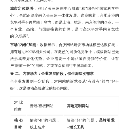
城市定位跃升
：作为"长三角副中心城市"和"综合性国家科学中
心"
，合肥正深度融入长三角一体化发展
。这意味着，合肥企业的
竞争对手不再局限于省内，而是上海、杭州、南京等地的企业。一
个专业、高端、与国际接轨的官网，是与高水平对手同台竞技
的"入场券"。
市场"内卷"加剧
：数据显示，合肥网站建设市场规模已达数亿元，
拥有超过500家相关公司
。在激烈的同质化竞争中，模板网站已无
法形成差异化优势。企业需要一个能凸显自身独特价值、让客
户"眼前一亮"的网站，才能在众多同行中脱颖而出
。
🎯 二、内在动力：企业发展阶段，催生深层次需求
当企业发展到一定阶段，对网站的诉求会从"有没有"转向"好不
好"，这是驱动高端建设的核心内因。
对比
普通/模板网站
高端定制网站
维度
核心
解决"有"的问题，
解决"好"的问题，
品牌引擎
目标
线上名片
+增长工具