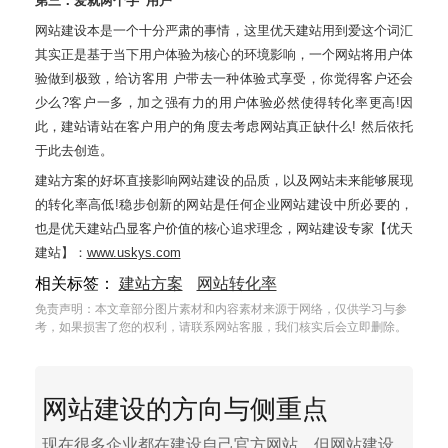
第三：爱就两个字“用户”
网站建设本是一个十分严肃的事情，这里优天建站用到爱这个词汇
其实正是基于当下用户体验为核心的环境影响，一个网站将用户体
验做到极致，给访客用 户带去一种体验式享受，你觉得客户还会
少么?客户一多，加之强有力的用户体验必然使得转化率更高!因
此，建站请站在客户用户的角度去考虑网站真正缺什么! 然后依托
于此去创造。
建站方案的好坏直接影响网站建设的品质，以及网站未来能够展现
的转化率高低!稳步创新的网站是任何企业网站建设中所必要的，
也是优天建站凸显客户价值的核心追求理念，网站建设专家【优天
建站】：
www.uskys.com
相关标签：
建站方案
网站转化率
免责声明：本文章部分图片素材和内容素材来源于网络，仅供学习与参
考，如果损害了您的权利，请联系网站客服，我们核实后会立即删除。
网站建设的方向与侧重点
现在很多企业都在建设自己官方网站，但网站建设