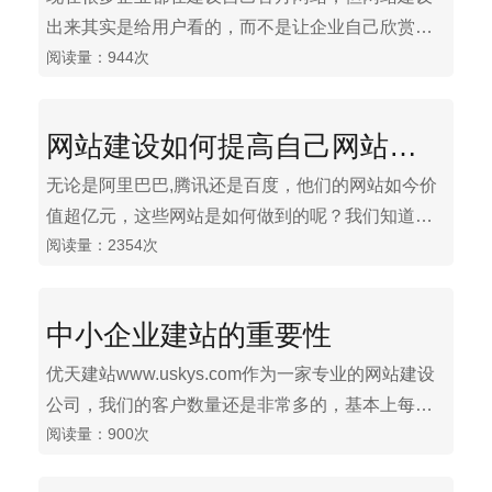
出来其实是给用户看的，而不是让企业自己欣赏
阅读量：944次
的。那么如何才能建设出一个令目标用户满意的官
方网站来呢?下面优冉科技www.uskys.com就来给大
家讲一讲吧。
网站建设如何提高自己网站的价值
无论是阿里巴巴,腾讯还是百度，他们的网站如今价
值超亿元，这些网站是如何做到的呢？我们知道无
阅读量：2354次
论是阿里巴巴还是腾讯，都有大量的用户和数据，
所以说，足够多的数据+足够多的用户，网站价值会
越来越高。上海优天建站提醒：特别对于新建的电
中小企业建站的重要性
商平台及企业网站来说，从网站建设开始，网站就
具有了价值，就像股票一样，有的网站建设成本
优天建站www.uskys.com作为一家专业的网站建设
高，有的网站建设成本低，网站是高开低走还是高
公司，我们的客户数量还是非常多的，基本上每天
开高走，是低开高走还是一熊到底，关键是网站有
阅读量：900次
都会有不少客户电联咨询。在众多咨询电话中，我
没有数据，有没有用户，能不能吸引住用户!
们发现不少中小企业对如何建站并没有一个明确的